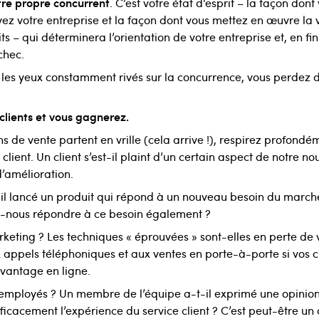
tre propre concurrent
. C’est votre état d’esprit – la façon dont
ez votre entreprise et la façon dont vous mettez en œuvre la 
s – qui déterminera l’orientation de votre entreprise et, en fi
chec.
les yeux constamment rivés sur la concurrence, vous perdez 
 clients et vous gagnerez.
ns de vente partent en vrille (cela arrive !), respirez profond
 client. Un client s’est-il plaint d’un certain aspect de notre no
d’amélioration.
il lancé un produit qui répond à un nouveau besoin du marché
nous répondre à ce besoin également ?
rketing ? Les techniques « éprouvées » sont-elles en perte de 
appels téléphoniques et aux ventes en porte-à-porte si vos cl
avantage en ligne.
s employés ? Un membre de l’équipe a-t-il exprimé une opinio
efficacement l’expérience du service client ? C’est peut-être u