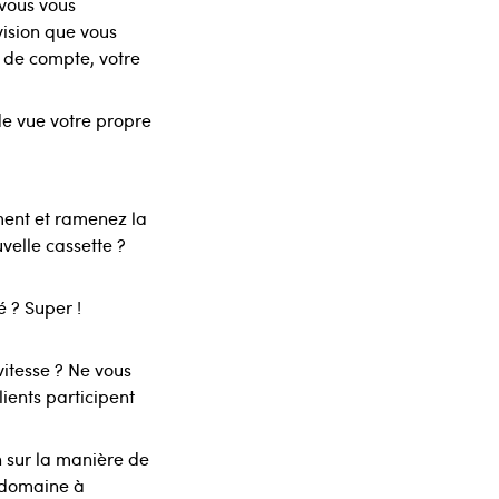
 vous vous
vision que vous
n de compte, votre
de vue votre propre
ément et ramenez la
uvelle cassette ?
 ? Super !
vitesse ? Ne vous
ients participent
n sur la manière de
n domaine à