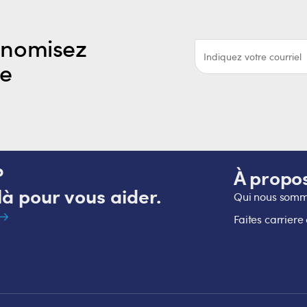
onomisez
re
?
À propo
à pour vous aider.
Qui nous som