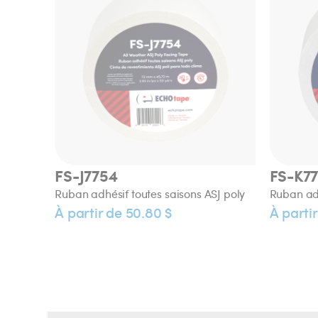
FS-J7754
FS-K7
Ruban adhésif toutes saisons ASJ poly
Ruban adh
À partir de 50.80 $
À parti
VI-V6460
Ruban de vinyle gaufré pour jointer et
rapiéçer
À partir de 47.29 $