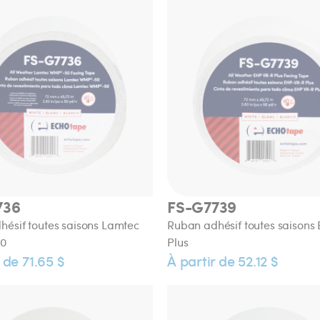
736
FS-G7739
ésif toutes saisons Lamtec
Ruban adhésif toutes saisons
0
Plus
 de 71.65 $
À partir de 52.12 $