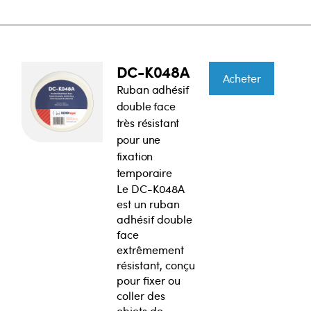
DC-K048A
Acheter
Ruban adhésif
double face
très résistant
pour une
fixation
temporaire
Le DC-K048A
est un ruban
adhésif double
face
extrêmement
résistant, conçu
pour fixer ou
coller des
objets de