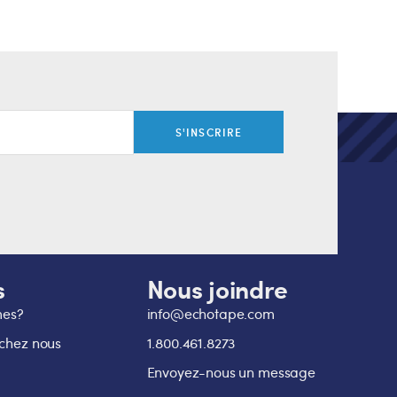
S'INSCRIRE
s
Nous joindre
mes?
info@echotape.com
 chez nous
1.800.461.8273
Envoyez-nous un message