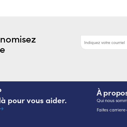
onomisez
re
?
À propo
à pour vous aider.
Qui nous som
Faites carriere