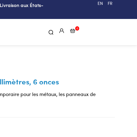
EN
FR
Livraison aux États-
0
limètres, 6 onces
temporaire pour les métaux, les panneaux de