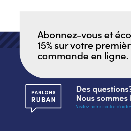
pour tapis
résistanc
À partir de 15.74 $
À partir
FS-G7731
FS-G7
Ruban adhésif Lamtec WMP®-VR
Ruban adh
toutes saisons
WMP®-VR
À partir de 48.42 $
À parti
FS-G7739
FS-J77
Ruban adhésif toutes saisons EHP VR-R
Ruban adh
À partir
Plus
À partir de 52.12 $