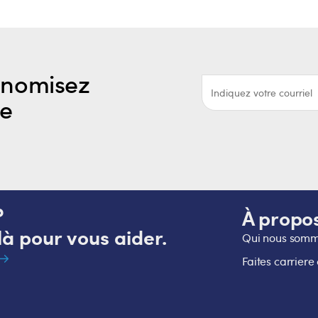
À partir de 4.86 $
e
 de 10.80 $
732
FS-G7735
ésif toutes saisons Lamtec
Ruban adhésif toutes saisons
-R Plus
WMP®-10/PSK
r de 48.25 $
À partir de 56.84 $
44
FS-J7754
ésif toutes saisons ASJ kraft
Ruban adhésif toutes saisons 
 de 37.19 $
À partir de 50.80 $