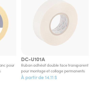
DC-U101A
anc pour
Ruban adhésif double face transparent
s
pour montage et collage permanents
À partir de 14.11 $
FO-V2344/V2348
résistance
Ruban de rupture thermique simple