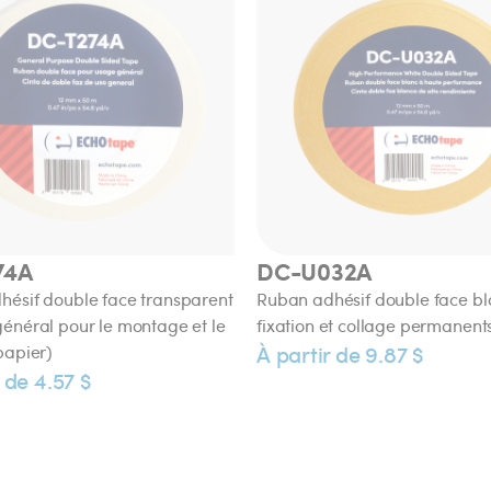
74A
DC-U032A
ésif double face transparent
Ruban adhésif double face bl
énéral pour le montage et le
fixation et collage permanent
À partir de 9.87 $
papier)
 de 4.57 $
329
FB-K4347
ésif Kraft à dos plat haute
Ruban Kraft à dos plat haute 