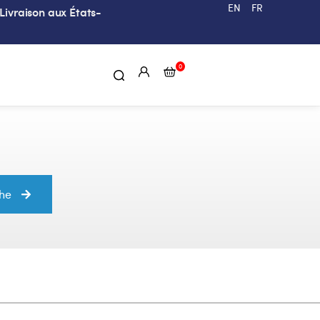
EN
FR
Livraison aux États-
0
che