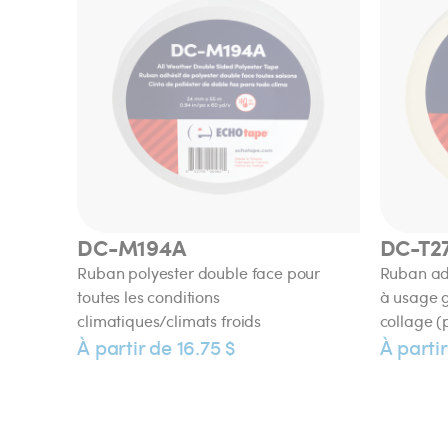
DC-M194A
DC-T2
Ruban polyester double face pour
Ruban adh
toutes les conditions
à usage g
climatiques/climats froids
collage (
À partir de 16.75 $
À partir
DC-W188F
FB-K4
Ruban adhésif double face amovible
Ruban adh