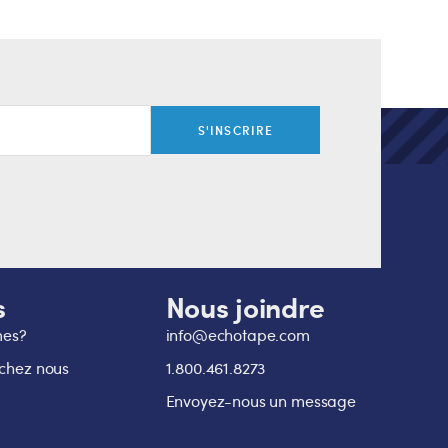
face (épaisseur 1/4″ et 1/8″)
À partir de 37.49 $
FS-G7736
 Lamtec
Ruban adhésif toutes saisons Lamtec
WMP®-50
À partir de 71.65 $
FS-K7768
ASJ poly
Ruban adhésif toutes saisons FSK
À partir de 25.44 $