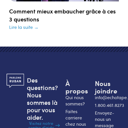
Comment mieux embaucher grâce à ces
3 questions
Lire la suite →
Des
À
Nous
questions?
propos
joindre
Nous
Qui nous
info@echotape
sommes là
sommes?
1.800.461.8273
pour vous
Faites
Envoyez-
aider.
carriere
nous un
Visitez notre
chez nous
message
centre d'aide