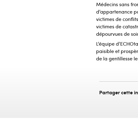
Médecins sans front
d’appartenance pol
victimes de confli
victimes de catast
dépourvues de soin
L’équipe d’ECHOtap
paisible et prospè
de la gentillesse l
Partager cette i