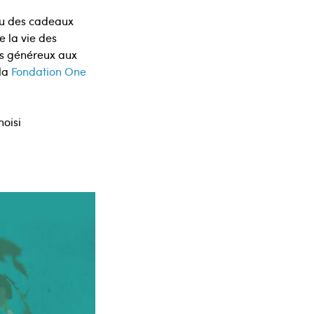
ou des cadeaux
e la vie des
ns généreux aux
 la
Fondation One
hoisi