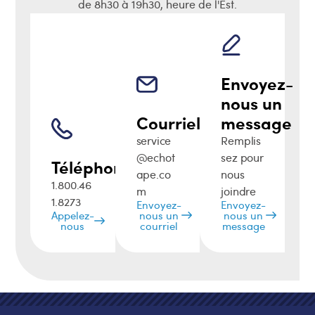
de 8h30 à 19h30, heure de l'Est.
Envoyez-
nous un
Courriel
message
service
Remplis
@echot
sez pour
Téléphone
ape.co
nous
1.800.46
m
joindre
1.8273
Envoyez-
Envoyez-
Appelez-
nous un
nous un
nous
courriel
message