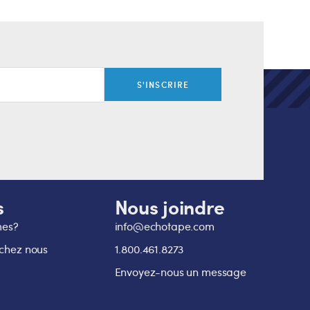
S'INSCRIRE
s
Nous joindre
mes?
info@echotape.com
 chez nous
1.800.461.8273
Envoyez-nous un message