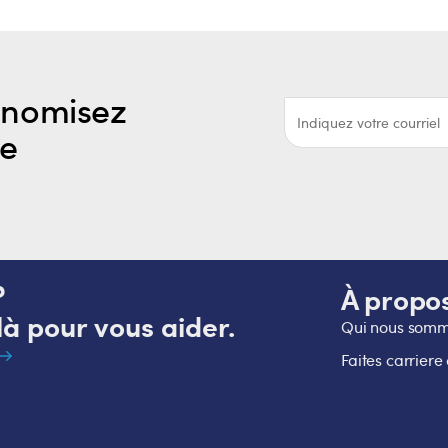
onomisez
re
?
À propo
à pour vous aider.
Qui nous som
Faites carriere