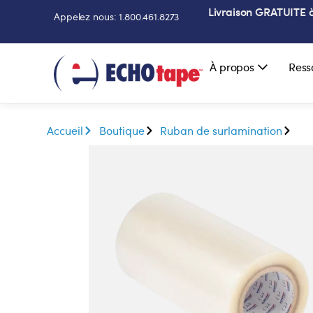
Livraison GRATUITE à 
Appelez nous: 1.800.461.8273
À propos
Ress
Accueil
Boutique
Ruban de surlamination