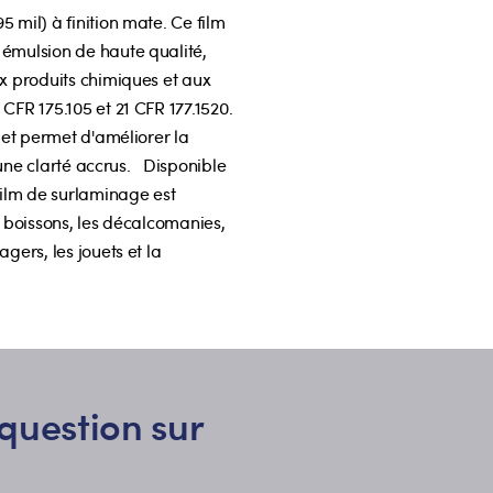
 mil) à finition mate. Ce film
 émulsion de haute qualité,
ux produits chimiques et aux
CFR 175.105 et 21 CFR 177.1520.
 et permet d'améliorer la
t une clarté accrus. Disponible
film de surlaminage est
e boissons, les décalcomanies,
gers, les jouets et la
question sur