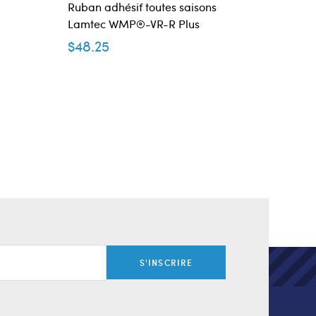
Ruban adhésif toutes saisons
Ruban 
Lamtec WMP®-VR-R Plus
Lamte
$
48.25
$
71.6
S'INSCRIRE