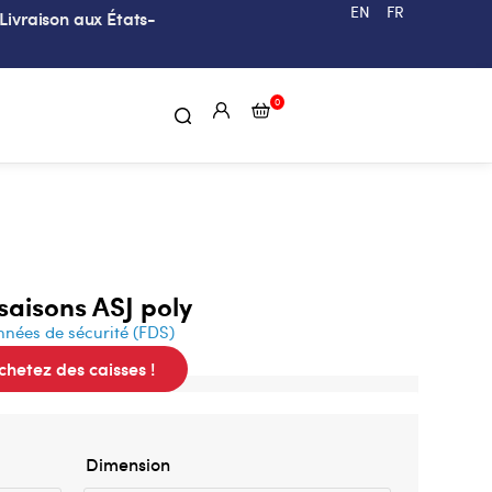
EN
FR
Livraison aux États-
0
saisons ASJ poly
nnées de sécurité (FDS)
hetez des caisses !
Dimension