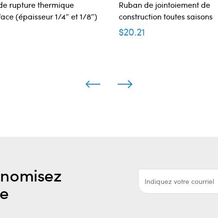
de rupture thermique
Ruban de jointoiement de
face (épaisseur 1/4″ et 1/8″)
construction toutes saisons
9
$
20.21
onomisez
re