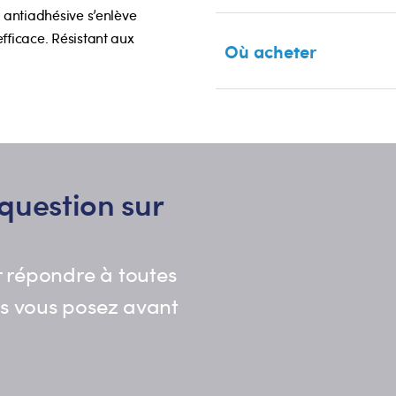
e antiadhésive s’enlève
fficace. Résistant aux
Où acheter
question sur
 répondre à toutes
us vous posez avant