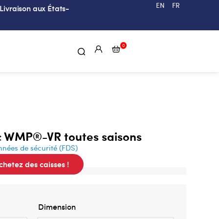
EN
FR
Livraison aux États-
0
c WMP®-VR toutes saisons
nnées de sécurité (FDS)
hetez des caisses !
Dimension