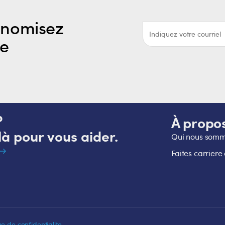
onomisez
re
?
À propo
à pour vous aider.
Qui nous som
Faites carriere
ue de confidentialite