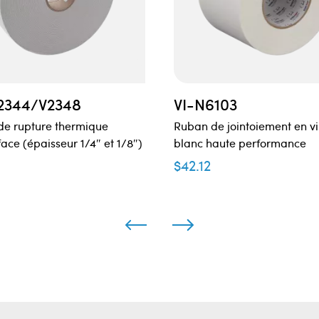
2344/V2348
VI-N6103
de rupture thermique
Ruban de jointoiement en vi
face (épaisseur 1/4″ et 1/8″)
blanc haute performance
9
$
42.12