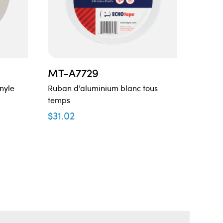
MT-A7729
MT-A
nyle
Ruban d’aluminium blanc tous
Ruban 
temps
$
19.7
$
31.02